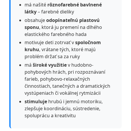
má našité
rôznofarebné bavlnené
látky
– farebné dieliky
obsahuje
odopínateľnú plastovú
sponu
, ktorá ju premení na dlhého
elastického farebného hada
motivuje deti zotrvať v
spoločnom
kruhu
, vrátane tých, ktoré majú
problém držať sa za ruky
má
široké využitie
v hudobno-
pohybových hrách, pri rozpoznávaní
farieb, pohybovo-relaxačných
činnostiach, tanečných a dramatických
vystúpeniach či vokálnej rytmizácii
stimuluje
hrubú i jemnú motoriku,
zlepšuje koordináciu, sústredenie,
spoluprácu a kreativitu