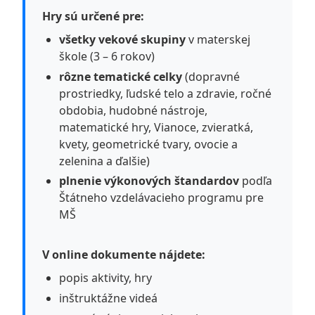
Hry sú určené pre:
všetky vekové skupiny
v materskej
škole (3 – 6 rokov)
rôzne tematické celky
(dopravné
prostriedky, ľudské telo a zdravie, ročné
obdobia, hudobné nástroje,
matematické hry, Vianoce, zvieratká,
kvety, geometrické tvary, ovocie a
zelenina a ďalšie)
plnenie výkonových štandardov
podľa
Štátneho vzdelávacieho programu pre
MŠ
V online dokumente nájdete:
popis aktivity, hry
inštruktážne videá