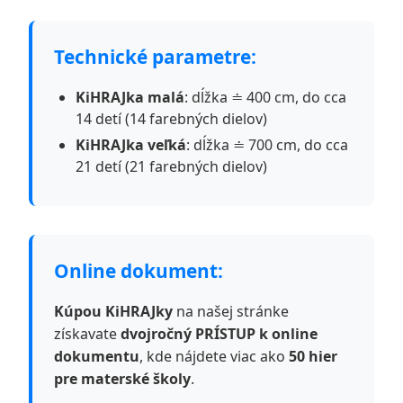
Technické parametre:
KiHRAJka malá
: dĺžka ≐ 400 cm, do cca
14 detí (14 farebných dielov)
KiHRAJka veľká
: dĺžka ≐ 700 cm, do cca
21 detí (21 farebných dielov)
Online dokument:
Kúpou KiHRAJky
na našej stránke
získavate
dvojročný PRÍSTUP k online
dokumentu
, kde nájdete viac ako
50 hier
pre materské školy
.