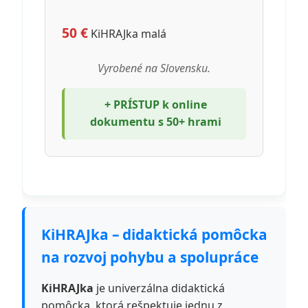
50 €
KiHRAJka malá
Vyrobené na Slovensku.
+ PRÍSTUP k online
dokumentu s 50+ hrami
KiHRAJka – didaktická pomôcka
na rozvoj pohybu a spolupráce
KiHRAJka
je univerzálna didaktická
pomôcka, ktorá rešpektuje jednu z