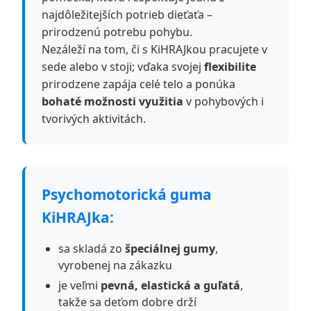
najdôležitejších potrieb dieťaťa –
prirodzenú potrebu pohybu.
Nezáleží na tom, či s KiHRAJkou pracujete v
sede alebo v stoji; vďaka svojej
flexibilite
prirodzene zapája celé telo a ponúka
bohaté možnosti využitia
v pohybových i
tvorivých aktivitách.
Psychomotorická guma
KiHRAJka:
sa skladá zo
špeciálnej gumy
,
vyrobenej na zákazku
je veľmi
pevná, elastická a guľatá
,
takže sa deťom dobre drží